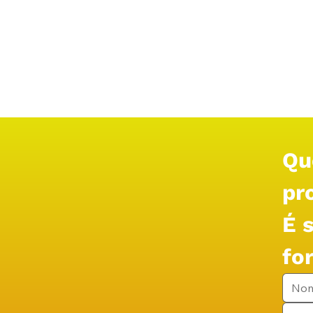
Qu
pr
É 
fo