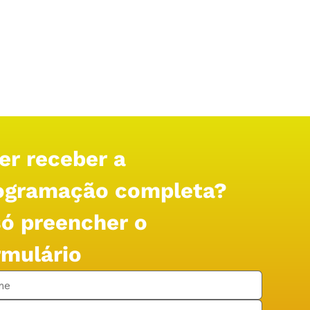
er receber a 
ogramação completa?
só preencher o 
rmulário