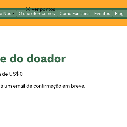
Ver pontos
e Nós
O que oferecemos
Como Funciona
Eventos
Blog
e do doador
 de US$ 0.
rá um email de confirmação em breve.