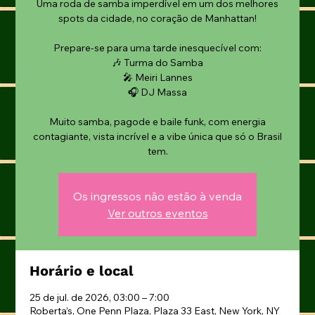
Uma roda de samba imperdível em um dos melhores
spots da cidade, no coração de Manhattan!
Prepare-se para uma tarde inesquecível com:
🎶 Turma do Samba
🎤 Meiri Lannes
🎧 DJ Massa
Muito samba, pagode e baile funk, com energia
contagiante, vista incrível e a vibe única que só o Brasil
tem.
Os ingressos não estão à venda
Ver outros eventos
Horário e local
25 de jul. de 2026, 03:00 – 7:00
Roberta’s, One Penn Plaza, Plaza 33 East, New York, NY