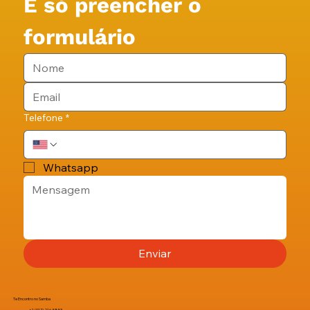
É só preencher o 
formulário
Telefone
*
Whatsapp
Enviar
Te Encontro no Samba
+1 (917) 216-5853