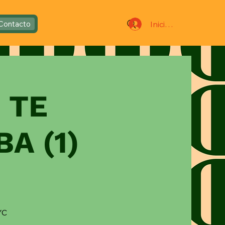
Iniciar sesión
Contacto
 TE
A (1)
YC