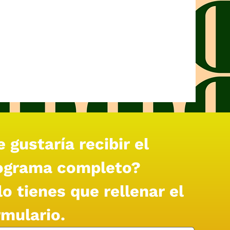
 gustaría recibir el 
ograma completo?
o tienes que rellenar el 
rmulario.