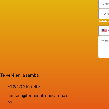
Teléfo
Te veré en la samba.
+1 (917) 216-5853
contact@teencontronosamba.o
rg