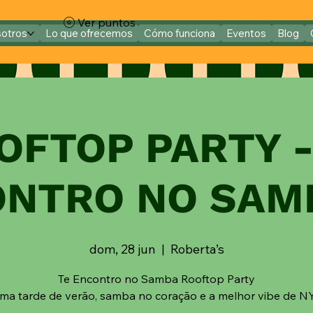
Ver puntos
sotros
Lo que ofrecemos
Cómo funciona
Eventos
Blog
OFTOP PARTY -
NTRO NO SAMB
dom, 28 jun
  |  
Roberta’s
Te Encontro no Samba Rooftop Party
ma tarde de verão, samba no coração e a melhor vibe de N