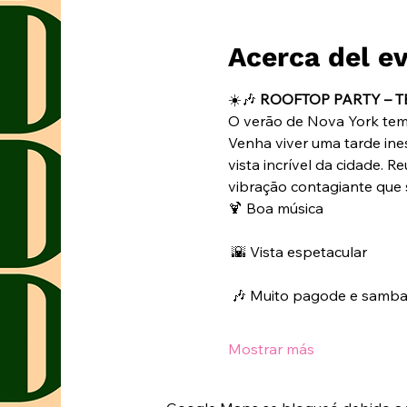
Acerca del e
☀️🎶 
ROOFTOP PARTY – 
O verão de Nova York tem
Venha viver uma tarde ine
vista incrível da cidade. 
vibração contagiante que 
🍹 Boa música
 🌇 Vista espetacular
 🎶 Muito pagode e samb
Mostrar más