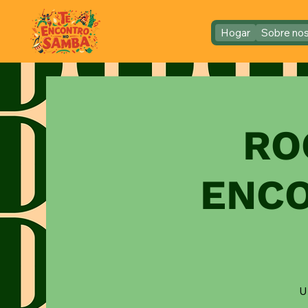
Hogar
Sobre no
RO
ENCO
U