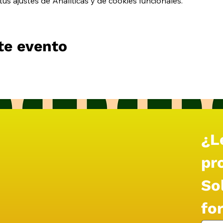
s ajustes de Analíticas y de cookies funcionales.
te evento
¿Le
pr
Sol
fo