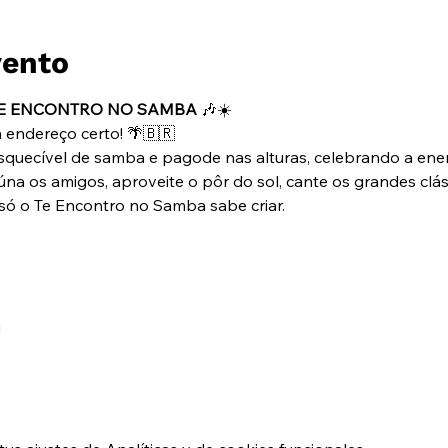
vento
TE ENCONTRO NO SAMBA
 🎶☀️
 endereço certo! 🌴🇧🇷
squecível de samba e pagode nas alturas, celebrando a ener
Reúna os amigos, aproveite o pôr do sol, cante os grandes clá
só o Te Encontro no Samba sabe criar.
a