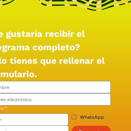
 gustaría recibir el 
ograma completo?
o tienes que rellenar el 
rmulario.
no
*
WhatsApp