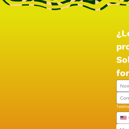
¿Le
pr
Sol
fo
Teléfo