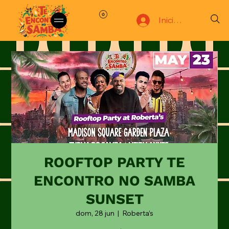
Iniciar sesión
ROOFTOP PARTY TE
ENCONTRO NO SAMBA
SUNSET
dom, 28 jun
  |  
Roberta’s