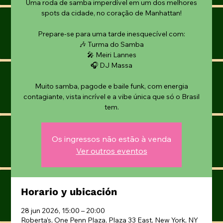
Uma roda de samba imperdível em um dos melhores
spots da cidade, no coração de Manhattan!
Prepare-se para uma tarde inesquecível com:
🎶 Turma do Samba
🎤 Meiri Lannes
🎧 DJ Massa
Muito samba, pagode e baile funk, com energia
contagiante, vista incrível e a vibe única que só o Brasil
tem.
Os ingressos não estão à venda
Ver outros eventos
Horario y ubicación
28 jun 2026, 15:00 – 20:00
Roberta’s, One Penn Plaza, Plaza 33 East, New York, NY