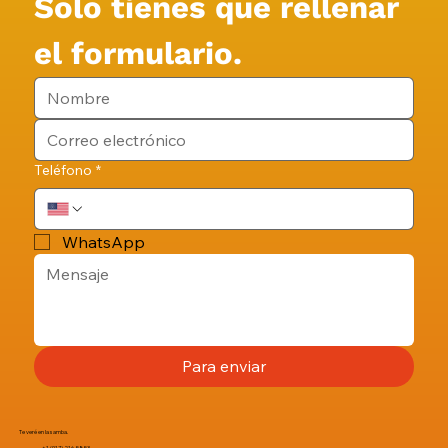
Solo tienes que rellenar 
el formulario.
Teléfono
*
WhatsApp
Para enviar
Te veré en la samba.
+1 (917) 216-5853