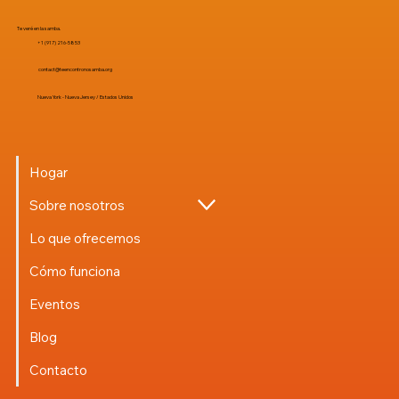
Te veré en la samba.
+1 (917) 216-5853
contact@teencontronosamba.org
Nueva York - Nueva Jersey / Estados Unidos
Hogar
Sobre nosotros
Lo que ofrecemos
Cómo funciona
Eventos
Blog
Contacto