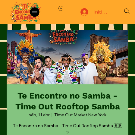
Iniciar sesión
Te Encontro no Samba -
Time Out Rooftop Samba
sáb, 11 abr
  |  
Time Out Market New York
Te Encontro no Samba – Time Out Rooftop Samba 🇧🇷
✨