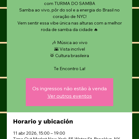
com TURMA DO SAMBA
Samba ao vivo, pôr do sol e a energia do Brasil no
coração de NYC!
Vem sentir essa vibe única nas alturas com a melhor
roda de samba da cidade 🔥
🎶 Música ao vivo
🌇 Vista incrível
🥁 Cultura brasileira
Te Encontro La!
Os ingressos não estão à venda
Ver outros eventos
Horario y ubicación
11 abr 2026, 15:00 – 19:00
Time Out Market New York, 55 Water St, Brooklyn, NY